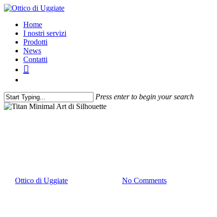
Home
I nostri servizi
Prodotti
News
Contatti
Press enter to begin your search
Novità
Titan Minimal Art di
Silhouette
By
Ottico di Uggiate
10 Febbraio 2016
No Comments