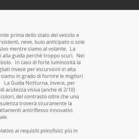
nte prima dello stato del veicolo e
istenti, neve, buio anticipato o sole
isivo mentre siamo al volante. La
ti alla guida perchè troppo scuri. Nei
bolo. In caso di forte luminosità la
liati invece per escursioni in alta
siamo in grado di fornire le migliori
. La Guida Notturna, invece, per
i acutezza visiva (anche di 2/10)
olori, del contrasto oltre che una
onsulenza troverà sicuramente la
trattamenti antiriflesso innovativi.
ale.
tivo ai requisiti psicofisici; più in