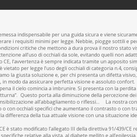
premessa indispensabile per una guida sicura e viene sicurame
e i requisiti minimi per legge. Nebbie, piogge sottili e pers
ndizioni critiche che mettono a dura prova il nostro stato v
tenzione all’uso di occhiali da sole, evitando quelli non adat
o CE, l’avvertenza è sempre indicata tramite un apposito sim
 vietato per legge l’uso degli occhiali di categoria n.4, consig
 la giusta soluzione e, per chi presenta un difetta visivo, 
 in modo da assicurare perfetta visione e assoluto confort
a il cielo comincia a imbrunire. Si presenta con la perdita d
turna”. Questo porta alla diminuzione della percezione dei c
 sensibilizzazione all’abbagliamento o riflessi… La nostra c
io o con occhiali specifici che aumentano il contrasto o con 
a differenza della tua attuale visione con una situazione ide
 è stato modificato l’allegato III della direttiva 91/439/CE rela
ecifiche relative alla vista, al diabete mellito e all’epilessia.