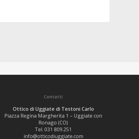
Contatti
Ottico di Uggiate di Testoni Carlo
Piazza Regina Margherita 1 – Uggiate con
Ronago (CO)
Tel. 031 809.251
info@otticodiuggiate.com