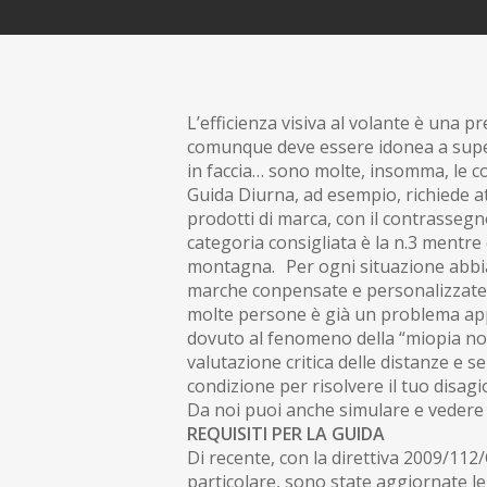
L’efficienza visiva al volante è una 
comunque deve essere idonea a superar
in faccia… sono molte, insomma, le co
Guida Diurna, ad esempio, richiede at
prodotti di marca, con il contrassegn
categoria consigliata è la n.3 mentre è
montagna. Per ogni situazione abbiamo
marche conpensate e personalizzate,
molte persone è già un problema appen
dovuto al fenomeno della “miopia not
valutazione critica delle distanze e
condizione per risolvere il tuo disag
Da noi puoi anche simulare e vedere l
REQUISITI PER LA GUIDA
Di recente, con la direttiva 2009/112/CE
particolare, sono state aggiornate le sp