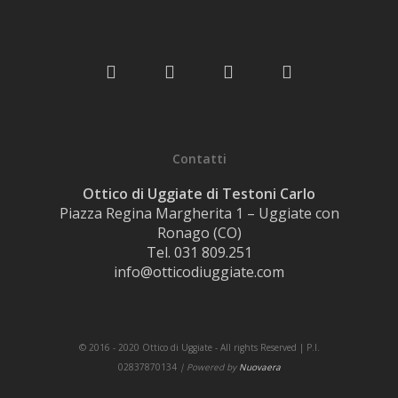
Contatti
Ottico di Uggiate di Testoni Carlo
Piazza Regina Margherita 1 – Uggiate con
Ronago (CO)
Tel. 031 809.251
info@otticodiuggiate.com
© 2016 - 2020 Ottico di Uggiate - All rights Reserved | P.I.
02837870134
| Powered by
Nuovaera