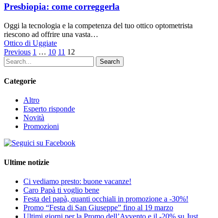
Presbiopia: come correggerla
Oggi la tecnologia e la competenza del tuo ottico optometrista
riescono ad offrire una vasta…
Ottico di Uggiate
Previous
1
…
10
11
12
Search
Categorie
Altro
Esperto risponde
Novità
Promozioni
Ultime notizie
Ci vediamo presto: buone vacanze!
Caro Papà ti voglio bene
Festa del papà, quanti occhiali in promozione a -30%!
Promo “Festa di San Giuseppe” fino al 19 marzo
Ultimi giorni per la Promo dell’Avvento e il -20% su Just