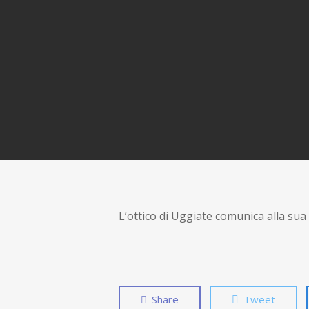
L’ottico di Uggiate comunica alla sua 
Share
Tweet