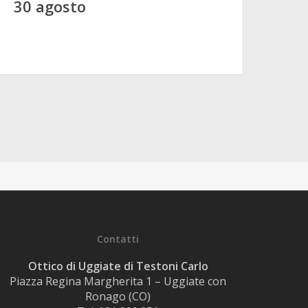
30 agosto
Contatti
Ottico di Uggiate di Testoni Carlo
Piazza Regina Margherita 1 – Uggiate con
Ronago (CO)